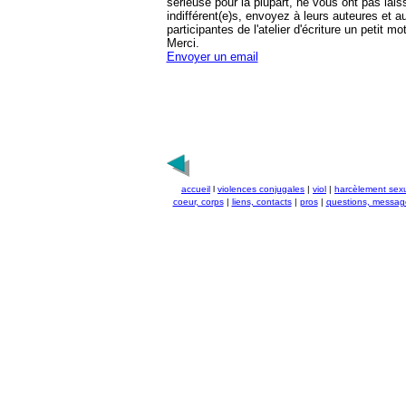
sérieuse pour la plupart, ne vous ont pas lais
indifférent(e)s, envoyez à leurs auteures et a
participantes de l'atelier d'écriture un petit mot
Merci.
Envoyer un email
accueil
l
violences conjugales
|
viol
|
harcèlement sex
coeur, corps
|
liens, contacts
|
pros
|
questions, messag