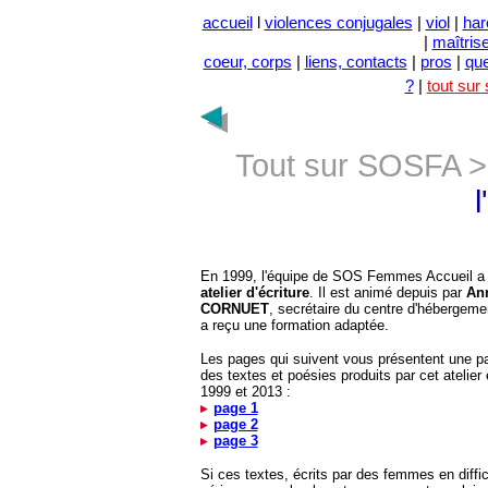
accueil
l
violences conjugales
|
viol
|
har
|
maîtris
coeur, corps
|
liens, contacts
|
pros
|
qu
?
|
tout sur
Tout sur SOSFA 
l
En 1999, l'équipe de SOS Femmes Accueil a 
atelier d'écriture
. Il est animé depuis par
An
CORNUET
, secrétaire du centre d'hébergemen
a reçu une formation adaptée.
Les pages qui suivent vous présentent une pa
des textes et poésies produits par cet atelier 
1999 et 2013 :
page 1
page 2
page 3
Si ces te
xtes, écrits par des femmes en diffic