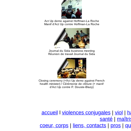
Act Up demo against Hoffman-La Roche
Manif d'Act Up contre Hoffman-La Roche
Journal du Sida business meeting
Réunion de travail Journal du Sida
Closing ceremony (+Act Up demo against French
health minister) / Cérémonie de clôture (+ manif
d'Act Up contre P. Douste-Blazy)
accueil
l
violences conjugales
|
viol
|
h
santé
|
maîtri
coeur, corps
|
liens, contacts
|
pros
|
qu