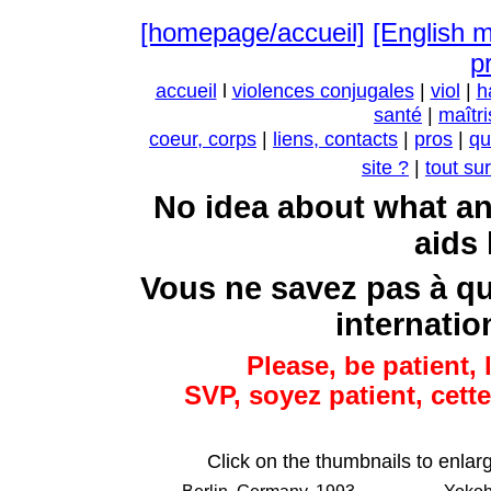
[homepage/accueil]
[English 
pr
accueil
l
violences conjugales
|
viol
|
h
santé
|
maîtri
coeur, corps
|
liens, contacts
|
pros
|
qu
site ?
|
tout su
No idea about what an
aids 
Vous ne savez pas à q
internatio
Please, be patient,
SVP, soyez patient, cett
Click on the thumbnails to enlarg