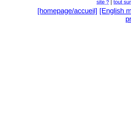
site ?
|
tout su
[homepage/accueil]
[English 
pr