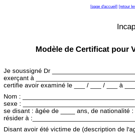
[page d'accueil]
[retour l
Incap
Modèle de Certificat pour 
Je soussigné Dr ______________________
exerçant à ___________________________
certifie avoir examiné le ___ / ___ / ___ à 
Nom : _______________________________
sexe : _______________________________
se disant : âgée de ____ ans, de nationali
résider à :____________________________
Disant avoir été victime de (description de l'a