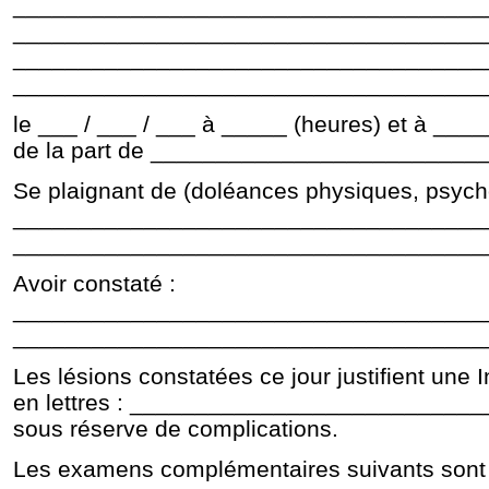
____________________________________
____________________________________
____________________________________
____________________________________
le ___ / ___ / ___ à _____ (heures) et à _
de la part de _________________________
Se plaignant de (doléances physiques, psych
____________________________________
____________________________________
Avoir constaté :
____________________________________
____________________________________
Les lésions constatées ce jour justifient une 
en lettres : __________________________
sous réserve de complications.
Les examens complémentaires suivants sont p