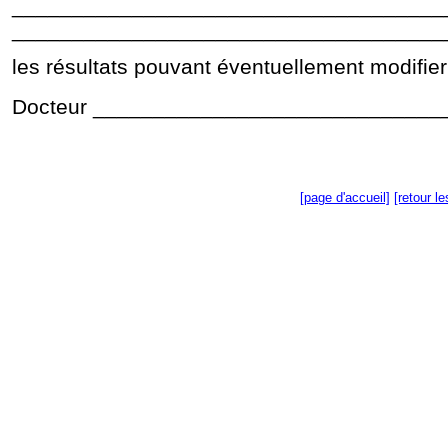
____________________________________
____________________________________
les résultats pouvant éventuellement modifier 
Docteur ______________________________
[page d'accueil]
[retour l