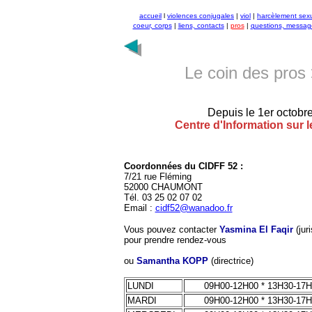
accueil
l
violences conjugales
|
viol
|
harcèlement sex
coeur, corps
|
liens, contacts
|
pros
|
questions, messag
Le coin des pros
Depuis le 1er octobr
Centre d'Information sur 
Coordonnées du CIDFF 52 :
7/21 rue Fléming
52000 CHAUMONT
Tél. 03 25 02 07 02
Email :
cidf52@wanadoo.fr
Vous pouvez contacter
Yasmina El Faqir
(juri
pour prendre rendez-vous
ou
Samantha KOPP
(directrice)
LUNDI
09H00-12H00 * 13H30-17
MARDI
09H00-12H00 * 13H30-17