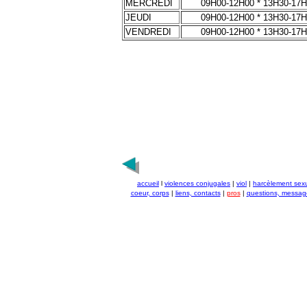
MERCREDI
09H00-12H00 * 13H30-17
JEUDI
09H00-12H00 * 13H30-17
VENDREDI
09H00-12H00 * 13H30-17
accueil
l
violences conjugales
|
viol
|
harcèlement sex
coeur, corps
|
liens, contacts
|
pros
|
questions, messag