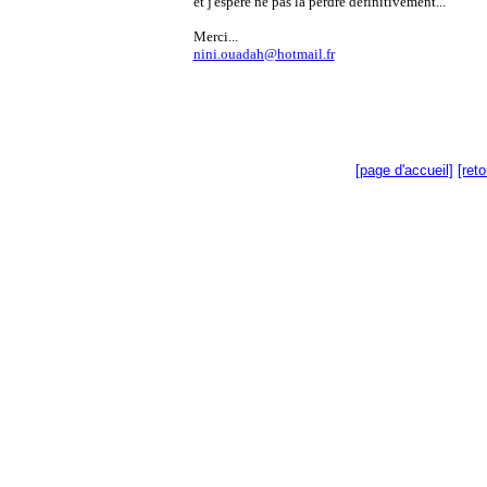
et j'espère ne pas la perdre définitivement...
Merci...
nini.ouadah@hotmail.fr
[page d'accueil]
[ret