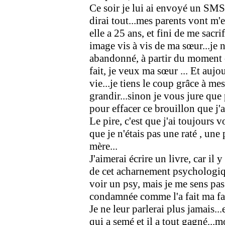
Ce soir je lui ai envoyé un SMS, 
dirai tout...mes parents vont m'en
elle a 25 ans, et fini de me sac
image vis à vis de ma sœur...je 
abandonné, à partir du moment où
fait, je veux ma sœur ... Et aujo
vie...je tiens le coup grâce à me
grandir...sinon je vous jure que
pour effacer ce brouillon que j'a
Le pire, c'est que j'ai toujours 
que je n'étais pas une raté , un
mère...
J'aimerai écrire un livre, car il y
de cet acharnement psychologique 
voir un psy, mais je me sens pas
condamnée comme l'a fait ma fam
Je ne leur parlerai plus jamais..
qui a semé et il a tout gagné...m