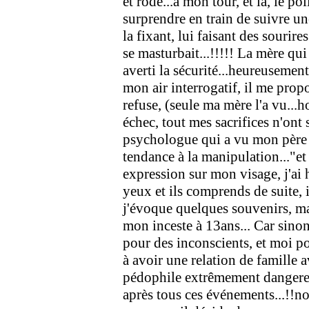
et rodé...à mon tour, et la, le po
surprendre en train de suivre un
la fixant, lui faisant des sourire
se masturbait...!!!!! La mère qui
averti la sécurité...heureusement.
mon air interrogatif, il me propo
refuse, (seule ma mère l'a vu...ho
échec, tout mes sacrifices n'ont 
psychologue qui a vu mon père s
tendance à la manipulation..."et 
expression sur mon visage, j'ai h
yeux et ils comprends de suite, il
j'évoque quelques souvenirs, mai
mon inceste à 13ans... Car sinon
pour des inconscients, et moi po
à avoir une relation de famill
pédophile extrêmement dangereuse
après tous ces événements...!!no