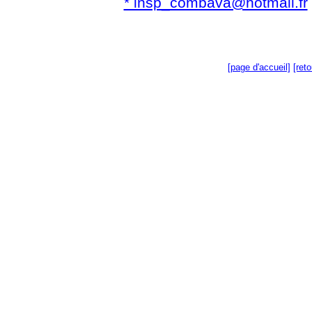
* insp_combava@hotmail.fr
[page d'accueil]
[ret