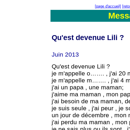
[page d'accueil]
[ret
Mess
Qu'est devenue Lili ?
Juin 2013
Qu'est devenue Lili ?
je m'appelle o……. , j'ai 20 
je m'appelle m……. , j'ai 4 m
j'ai un papa , une maman;
j'aime ma maman , mon pap
j'ai besoin de ma maman, d
je suis seule , j'ai peur , je so
un jour de décembre , mon mo
j'ai perdu ma maman , mon 
je ne sais plus ou ils sont , j'