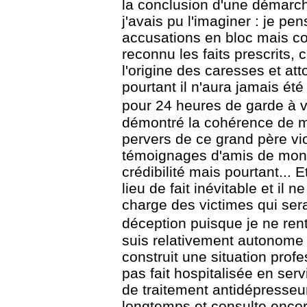
la conclusion d'une démarc
j'avais pu
l'imaginer : je pen
accusations en bloc mais
reconnu les faits prescrits, 
l'origine des caresses et at
pourtant il
n'aura jamais ét
pour 24 heures de garde à 
démontré la cohérence de m
pervers de ce grand père vi
témoignages d'amis de mo
crédibilité mais pourtant...
E
lieu de fait inévitable et il n
charge des victimes qui ser
déception puisque
je ne ren
suis relativement autonome 
construit une situation
profe
pas fait hospitalisée en ser
de traitement antidépresseur 
longtemps
et consulte enco