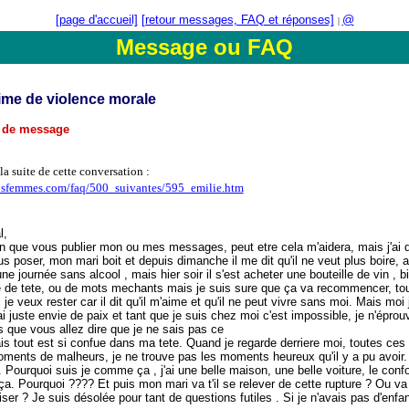
[page d'accueil]
[retour messages, FAQ et réponses]
@
|
Message ou FAQ
time de violence morale
d de message
la suite de cette conversation :
osfemmes.com/faq/500_suivantes/595_emilie.htm
l,
n que vous publier mon ou mes messages, peut etre cela m'aidera, mais j'ai d
s poser, mon mari boit et depuis dimanche il me dit qu'il ne veut plus boire, 
une journée sans alcool , mais hier soir il s'est acheter une bouteille de vin , bi
e de tete, ou de mots mechants mais je suis sure que ça va recommencer, tous
e veux rester car il dit qu'il m'aime et qu'il ne peut vivre sans moi. Mais moi j
ai juste envie de paix et tant que je suis chez moi c'est impossible, je n'éprou
is que vous allez dire que je ne sais pas ce
s tout est si confue dans ma tete. Quand je regarde derriere moi, toutes ces
oments de malheurs, je ne trouve pas les moments heureux qu'il y a pu avoir.
Pourquoi suis je comme ça , j'ai une belle maison, une belle voiture, le confo
ça. Pourquoi ???? Et puis mon mari va t'il se relever de cette rupture ? Ou va t
ser ? Je suis désolée pour tant de questions futiles . Si je n'avais pas d'enfant