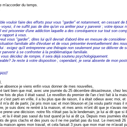
e m'accorder du temps.
E
le vouloir faire des efforts pour vous "garder" et notamment, en cessant de 
oyez, il ne suffit pas de dire qu'on va arrêter pour y parvenir ; votre époux n
l est prisonnier d'une addiction laquelle a des conséquence sur tout son com
 rapport à vous.
veut vous "garder", dites lui qu'il devrait d'abord être en mesure de considérer 
ituation familiale afin d'évoluer et de vous présenter éventuellement des nou
lui : exigez qu'il entreprenne une thérapie non seulement pour se délivrer de 
 parvenir à se confronter à la problématique familiale.
 vous décidez de rompre, il sera déjà soutenu psychologiquement.
able? Je reste à votre disposition ; cependant, je serai absente de mon poste
NANT
,
ue absence je viens enfin vous donner de mes nouvelles,
sé tant bien que mal, avec une journée du 25 décembre désastreuse, chez les
e fois de plus il était saoul. Le reveillon du premier de l'an c'est fait à la ma
r c'est parti en vrille, il a bu plus que de raison, il a était odieux avec moi, 
il m'a dit de partir, j'ai pris mon sac et mon blouson et j'ai voulu partir mais il
ure, je suis donc re rentré à la maison, et mes amis m'ont dit que je n'avais rie
e je prene une décision. notre fils n'était pas la.le lendemain, je lui ai dit que si 
rai, et la il était pas saoul du tout quand je lui ai dit ça. Depuis mes journées é
 de gros clachs et des jours ou il ne me parlait pas du tout. Le mercredi 26 j
à la maison apres mon travail, et cela faisait 3 jours que mon mari ne m'avait 