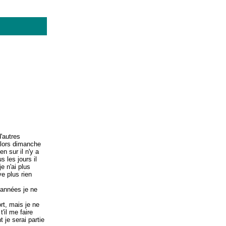
'autres
alors dimanche
en sur il n'y a
 les jours il
e n'ai plus
ve plus rien
 années je ne
rt, mais je ne
'il me faire
 je serai partie