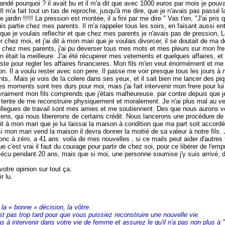
mandé pourquoi ? il avait bu et il m'a dit que avec 1000 euros par mois je pouv
l m'a fait tout un tas de reproche, jusqu'à me dire, que je n'avais pas passé 
le jardin !!!!! La pression est montée, il a fini par me dire " Vas t'en, "J'ai pris
suis partie chez mes parents. Il m'a rappeler tous les soirs, en faisant aussi e
dit que je voulais reflechir et que chez mes parents je n'avais pas de pression, 
er chez moi, et j'ai dit à mon mari que je voulais divorcer, il se doutait de ma 
s chez mes parents, j'ai pu deverser tous mes mots et mes pleurs sur mon frer
 était la meilleure. J'ai été récuperer mes vetements et quelques affaires, e
ste pour regler les affaires financieres. Mon fils m'en veut énormément et me 
n. Il a voulu rester avec son pere. Il passe me voir presque tous les jours à 
s,. Mais je vois de la colere dans ses yeux, et il sait bien me lancer des piq
es moments sont tres durs pour moi, mais j'ai fait intervenir mon frere pour lui
vraiment mon fils comprends que j'étais malheureuse. par contre depuis que j
tente de me reconstruire physiquement et moralement. Je n'ai plus mal au ven
collegues de travail sont mes amies et me soutiennent. Des que nous aurons 
iens, qui nous libererons de certains crédit. Nous lancerons une procédure de
dit à mon mari que je lui laissai la maison à condition que ma part soit accordé 
 mon mari vend la maison il devra donner la moitié de sa valeur à notre fils. 
c à zéro, a 41 ans. voila de mes nouvelles , si ce mails peut aider d'autres
e c'est vrai il faut du courage pour partir de chez soi, pour ce libérer de l'emp
écu pendant 20 ans, mais que si moi, une personne soumise j'y suis arrivé, d
votre opinion sur tout ça.
r lu.
la « bonne » décision, la vôtre.
est pas trop tard pour que vous puissiez reconstruire une nouvelle vie.
pas à intervenir dans votre vie de femme et assurez le qu'il n'a pas non plus à "