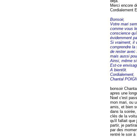
déja.
Merci encore d
Cordialement 
Bonsoir,
Votre mari semb
comme vous le v
conscience qu'i
évidemment par
Si vraiment, il 
comprendre la s
de rester avec 
mais aussi pour
Ainsi, même si
Est-ce envisage
A bientôt.
Cordialement,
Chantal POIG
bonsoir Chantal
apres une long
Noel c'est pas
mon mari, ou un
amis, et bien su
dans la soirée, 
clés de la voit
qu'il fallait qu
partir, je parti
par des moments
rentré le soir 