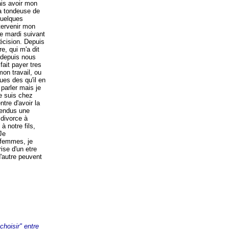
ais avoir mon
la tondeuse de
 quelques
ntervenir mon
Le mardi suivant
décision. Depuis
e, qui m'a dit
t depuis nous
fait payer tres
mon travail, ou
ues des qu'il en
 parler mais je
e suis chez
tre d'avoir la
vendus une
 divorce à
à notre fils,
Je
 femmes, je
rise d'un etre
'autre peuvent
choisir" entre