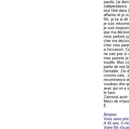
parole, j'ai de
indépendance. I
tout l'été dans 
affaires et je 
fils, je lui ai 
je suis retourn
je suis toujour
que ma décision
nous parlons ju
cher ma décisio
chez mes parent
a l'occasion. C
ne sais pas si 
mes parents je 
trouille. Mes 
partie de nos b
l'amiable. J'ai 
comme cela , si
recommence don
voudrais dire qu
avec qui on a v
le faire.
J'aimerai avoir 
Merci de m'avoi
E
Bonjour,
Vous avez pris 
A 41 ans, il n'
Votre fils n'a 