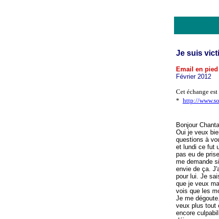
Je suis vic
Email en pie
Février 2012
Cet échange est 
*
http://www.s
Bonjour Chanta
Oui je veux bie
questions à vou
et lundi ce fut 
pas eu de pris
me demande si j
envie de ça. J'
pour lui. Je sa
que je veux mai
vois que les m
Je me dégoute. 
veux plus tout 
encore culpabili