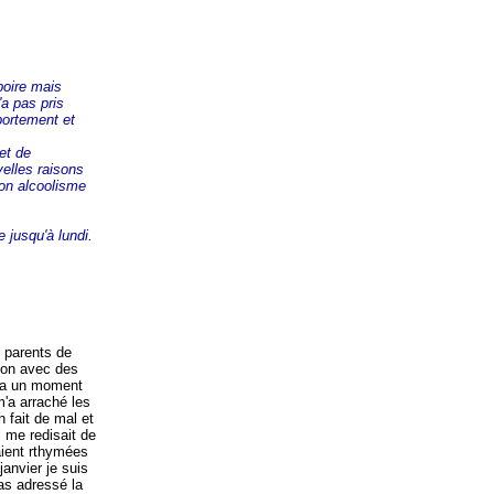
boire mais
'a pas pris
portement et
et de
velles raisons
son alcoolisme
 jusqu'à lundi.
 parents de
ison avec des
et a un moment
 m'a arraché les
n fait de mal et
il me redisait de
taient rthymées
anvier je suis
pas adressé la